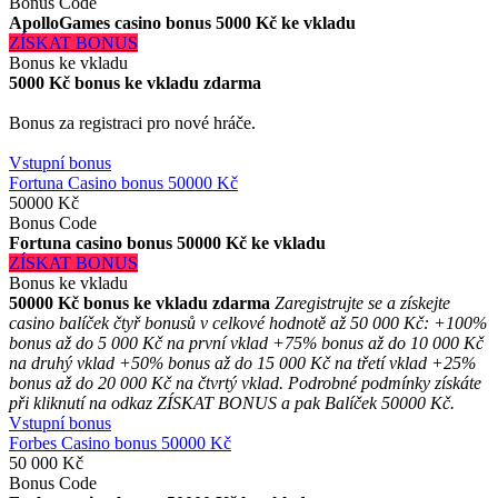
Bonus Code
ApolloGames casino bonus 5000 Kč ke vkladu
ZÍSKAT BONUS
Bonus ke vkladu
5000 Kč bonus ke vkladu zdarma
Bonus za registraci pro nové hráče.
Vstupní bonus
Fortuna Casino bonus 50000 Kč
50000 Kč
Bonus Code
Fortuna casino bonus 50000 Kč ke vkladu
ZÍSKAT BONUS
Bonus ke vkladu
50000 Kč bonus ke vkladu zdarma
Zaregistrujte se a získejte
casino balíček čtyř bonusů v celkové hodnotě až 50 000 Kč: +100%
bonus až do 5 000 Kč na první vklad +75% bonus až do 10 000 Kč
na druhý vklad +50% bonus až do 15 000 Kč na třetí vklad +25%
bonus až do 20 000 Kč na čtvrtý vklad. Podrobné podmínky získáte
při kliknutí na odkaz ZÍSKAT BONUS a pak Balíček 50000 Kč.
Vstupní bonus
Forbes Casino bonus 50000 Kč
50 000 Kč
Bonus Code