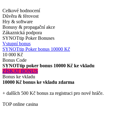
Celkové hodnocení
Důvěra & férovost
Hry & software
Bonusy & propagační akce
Zákaznická podpora
SYNOTtip Poker Bonuses
Vstupní bonus
SYNOTtip Poker bonus 10000 Kč
10 000 Kč
Bonus Code
SYNOTtip poker bonus 10000 Kč ke vkladu
ZÍSKAT BONUS
Bonus ke vkladu
10000 Kč bonus ke vkladu zdarma
+ dalších 500 Kč bonus za registraci pro nové hráče.
TOP online casina