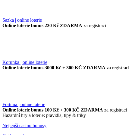
Sazka | online loterie
Online loterie bonus 220 Kč ZDARMA
za registraci
Korunka | online loterie
Online loterie bonus 3000 Kč + 300 KČ ZDARMA
za registraci
Fortuna | online loterie
Online loterie bonus 100 Kč + 300 KČ ZDARMA
za registraci
Hazardní hry a loterie: pravidla, tipy & triky
Nejlepší casino bonusy