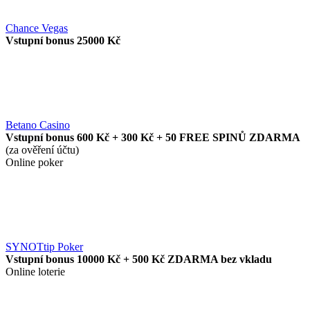
Chance Vegas
Vstupní bonus 25000 Kč
Betano Casino
Vstupní bonus 600 Kč + 300 Kč + 50 FREE SPINŮ ZDARMA
(za ověření účtu)
Online poker
SYNOTtip Poker
Vstupní bonus 10000 Kč + 500 Kč ZDARMA bez vkladu
Online loterie