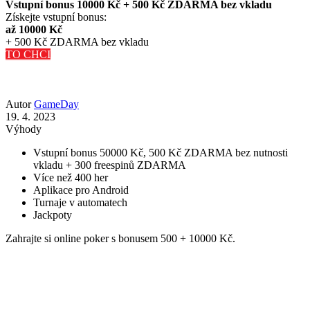
Vstupní bonus 10000 Kč + 500 Kč ZDARMA bez vkladu
Získejte vstupní bonus:
až 10000 Kč
+ 500 Kč ZDARMA bez vkladu
TO CHCI
Autor
GameDay
19. 4. 2023
Výhody
Vstupní bonus 50000 Kč, 500 Kč ZDARMA bez nutnosti
vkladu + 300 freespinů ZDARMA
Více než 400 her
Aplikace pro Android
Turnaje v automatech
Jackpoty
Zahrajte si online poker s bonusem 500 + 10000 Kč.