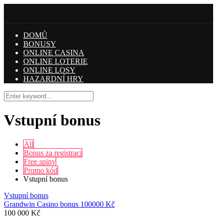
DOMŮ
BONUSY
ONLINE CASINA
ONLINE LOTERIE
ONLINE LOSY
HAZARDNÍ HRY
Vstupní bonus
All
Bonus za registraci
Free spiny
Promo kód
Vstupní bonus
Vstupní bonus
Grandwin Casino bonus 100000 Kč
100 000 Kč