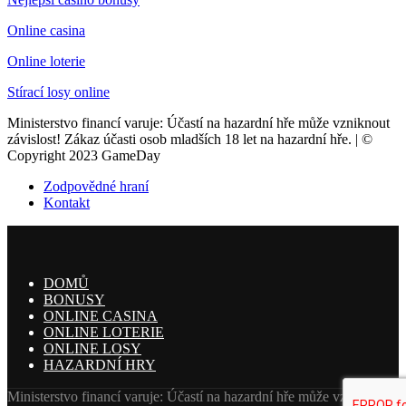
Online casina
Online loterie
Stírací losy online
Ministerstvo financí varuje: Účastí na hazardní hře může vzniknout
závislost! Zákaz účasti osob mladších 18 let na hazardní hře. | ©
Copyright 2023 GameDay
Zodpovědné hraní
Kontakt
DOMŮ
BONUSY
ONLINE CASINA
ONLINE LOTERIE
ONLINE LOSY
HAZARDNÍ HRY
Ministerstvo financí varuje: Účastí na hazardní hře může vzniknout