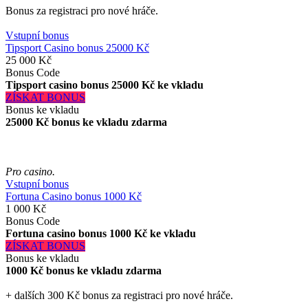
Bonus za registraci pro nové hráče.
Vstupní bonus
Tipsport Casino bonus 25000 Kč
25 000 Kč
Bonus Code
Tipsport casino bonus 25000 Kč ke vkladu
ZÍSKAT BONUS
Bonus ke vkladu
25000 Kč bonus ke vkladu zdarma
Pro casino.
Vstupní bonus
Fortuna Casino bonus 1000 Kč
1 000 Kč
Bonus Code
Fortuna casino bonus 1000 Kč ke vkladu
ZÍSKAT BONUS
Bonus ke vkladu
1000 Kč bonus ke vkladu zdarma
+ dalších 300 Kč bonus za registraci pro nové hráče.