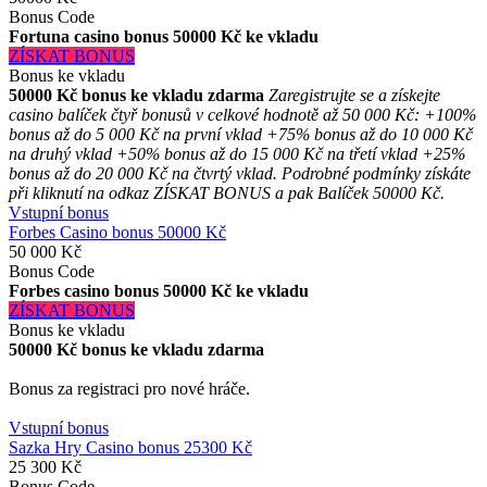
Bonus Code
Fortuna casino bonus 50000 Kč ke vkladu
ZÍSKAT BONUS
Bonus ke vkladu
50000 Kč bonus ke vkladu zdarma
Zaregistrujte se a získejte
casino balíček čtyř bonusů v celkové hodnotě až 50 000 Kč: +100%
bonus až do 5 000 Kč na první vklad +75% bonus až do 10 000 Kč
na druhý vklad +50% bonus až do 15 000 Kč na třetí vklad +25%
bonus až do 20 000 Kč na čtvrtý vklad. Podrobné podmínky získáte
při kliknutí na odkaz ZÍSKAT BONUS a pak Balíček 50000 Kč.
Vstupní bonus
Forbes Casino bonus 50000 Kč
50 000 Kč
Bonus Code
Forbes casino bonus 50000 Kč ke vkladu
ZÍSKAT BONUS
Bonus ke vkladu
50000 Kč bonus ke vkladu zdarma
Bonus za registraci pro nové hráče.
Vstupní bonus
Sazka Hry Casino bonus 25300 Kč
25 300 Kč
Bonus Code