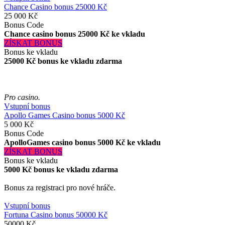
Chance Casino bonus 25000 Kč
25 000 Kč
Bonus Code
Chance casino bonus 25000 Kč ke vkladu
ZÍSKAT BONUS
Bonus ke vkladu
25000 Kč bonus ke vkladu zdarma
Pro casino.
Vstupní bonus
Apollo Games Casino bonus 5000 Kč
5 000 Kč
Bonus Code
ApolloGames casino bonus 5000 Kč ke vkladu
ZÍSKAT BONUS
Bonus ke vkladu
5000 Kč bonus ke vkladu zdarma
Bonus za registraci pro nové hráče.
Vstupní bonus
Fortuna Casino bonus 50000 Kč
50000 Kč