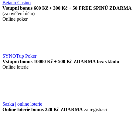
Betano Casino
Vstupní bonus 600 Kč + 300 Kč + 50 FREE SPINŮ ZDARMA
(za ověření účtu)
Online poker
SYNOTtip Poker
Vstupní bonus 10000 Kč + 500 Kč ZDARMA bez vkladu
Online loterie
Sazka | online loterie
Online loterie bonus 220 Kč ZDARMA
za registraci