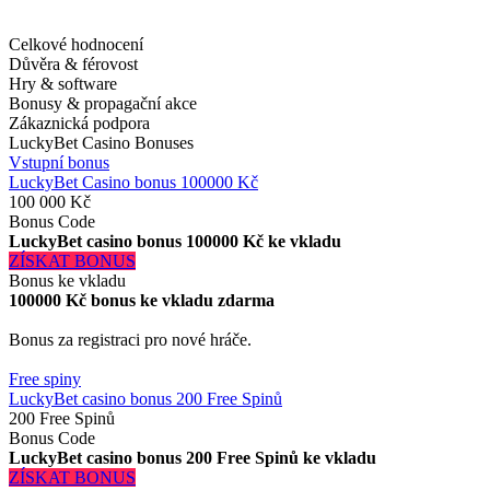
Celkové hodnocení
Důvěra & férovost
Hry & software
Bonusy & propagační akce
Zákaznická podpora
LuckyBet Casino Bonuses
Vstupní bonus
LuckyBet Casino bonus 100000 Kč
100 000 Kč
Bonus Code
LuckyBet casino bonus 100000 Kč ke vkladu
ZÍSKAT BONUS
Bonus ke vkladu
100000 Kč bonus ke vkladu zdarma
Bonus za registraci pro nové hráče.
Free spiny
LuckyBet casino bonus 200 Free Spinů
200 Free Spinů
Bonus Code
LuckyBet casino bonus 200 Free Spinů ke vkladu
ZÍSKAT BONUS