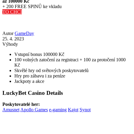
až 100000 Kč
+ 200 FREE SPINŮ ke vkladu
TO CHCI
Autor
GameDay
25. 4. 2023
Výhody
Vstupní bonus 100000 Kč
100 volných zatočení za registraci + 100 za protočení 1000
Kč
Skvělé hry od světových poskytovatelů
Hry pro zábavu i za peníze
Jackpoty a akce
LuckyBet Casino Details
Poskytovatelé her:
Amusnet
Apollo Games
e-gaming
Kajot
Synot