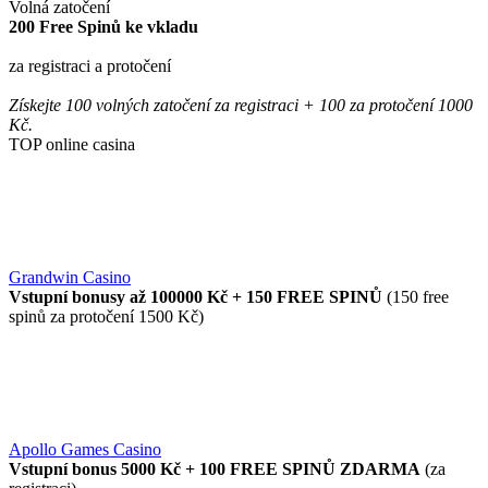
Volná zatočení
200 Free Spinů ke vkladu
za registraci a protočení
Získejte 100 volných zatočení za registraci + 100 za protočení 1000
Kč.
TOP online casina
Grandwin Casino
Vstupní bonusy až 100000 Kč + 150 FREE SPINŮ
(150 free
spinů za protočení 1500 Kč)
Apollo Games Casino
Vstupní bonus 5000 Kč + 100 FREE SPINŮ ZDARMA
(za