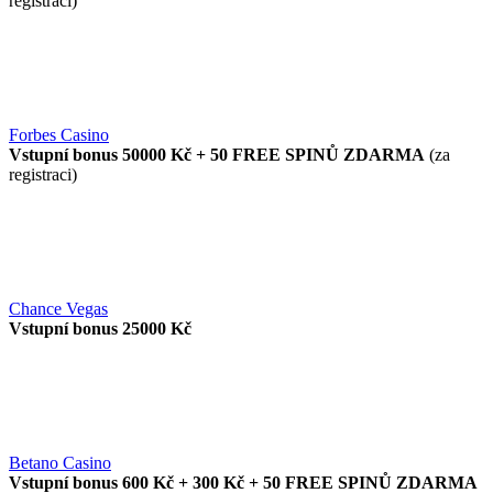
registraci)
Forbes Casino
Vstupní bonus 50000 Kč + 50 FREE SPINŮ ZDARMA
(za
registraci)
Chance Vegas
Vstupní bonus 25000 Kč
Betano Casino
Vstupní bonus 600 Kč + 300 Kč + 50 FREE SPINŮ ZDARMA