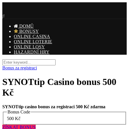
DOMŮ
BONUSY
ONLINE CASINA
ONLINE LOTERIE
ONLINE LOSY
HAZARDNÍ HRY
Bonus za registraci
SYNOTtip Casino bonus 500
Kč
SYNOTtip casino bonus za registraci 500 Kč zdarma
Bonus Code
500 Kč
ZÍSKAT BONUS