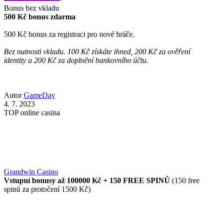
Bonus bez vkladu
500 Kč bonus zdarma
500 Kč bonus za registraci pro nové hráče.
Bez nutnosti vkladu. 100 Kč získáte ihned, 200 Kč za ověření
identity a 200 Kč za doplnění bankovního účtu.
Autor
GameDay
4. 7. 2023
TOP online casina
Grandwin Casino
Vstupní bonusy až 100000 Kč + 150 FREE SPINŮ
(150 free
spinů za protočení 1500 Kč)