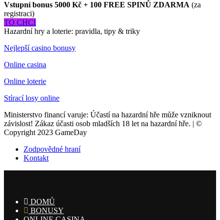
Vstupní bonus 5000 Kč + 100 FREE SPINŮ ZDARMA
(za
registraci)
TO CHCI
Hazardní hry a loterie: pravidla, tipy & triky
Nejlepší casino bonusy
Online casina
Online loterie
Stírací losy online
Ministerstvo financí varuje: Účastí na hazardní hře může vzniknout
závislost! Zákaz účasti osob mladších 18 let na hazardní hře. | ©
Copyright 2023 GameDay
Zodpovědné hraní
Kontakt
DOMŮ
BONUSY
ONLINE CASINA